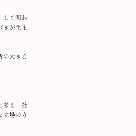
として関わ
づきが生ま
所の大きな
に考え，社
な立場の方