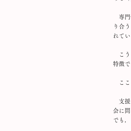
専門
り合う
れてい
こう
特徴で
ここ
支援
会に問
でも，