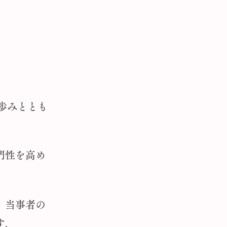
歩みととも
門性を高め
，当事者の
す．