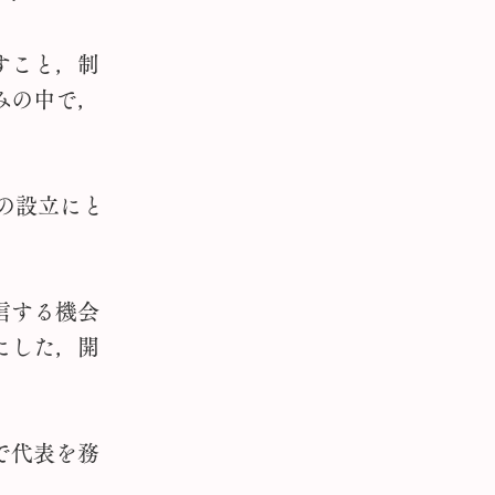
すこと，制
みの中で，
の設立にと
信する機会
にした，開
で代表を務