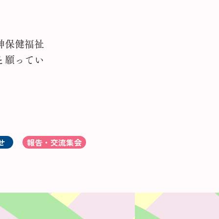
．
神保健福祉
と願ってい
せ
報告・交流集会