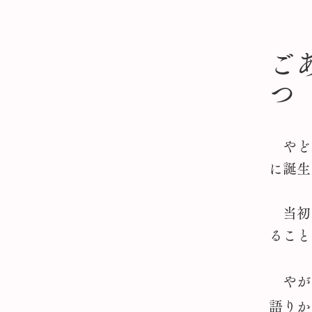
ご
やどか
に誕生
当初
ること
やが
語りか