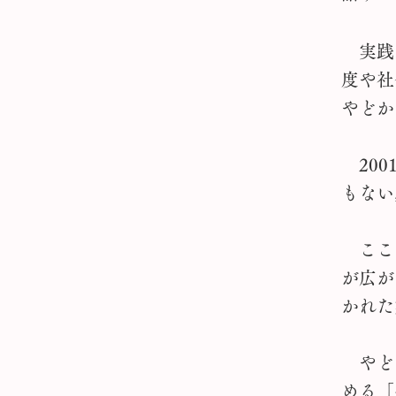
実践
度や社
やどか
200
もない
ここ
が広が
かれた
やど
める「