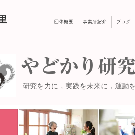
里
団体概要
事業所紹介
ブログ
やどかり研
研究を力に，実践を未来に，運動