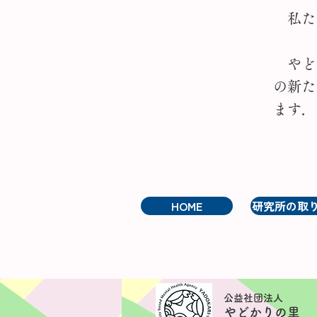
私た
やど
の新た
ます．​
HOME
研究所の取
​公益社団法人
やどかりの里