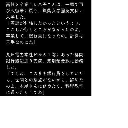
高校を卒業した京子さんは、一家で再
び久留米に戻り、筑紫女学園英文科に
入学した。
「英語が勉強したかったというより、
ここしか行くところがなかったのよ。
卒業して、銀行員になったの。計算は
苦手なのにね」
九州電力本社ビルの１階にあった福岡
銀行渡辺通り支店、定期預金課に勤務
した。
「でもね、このまま銀行員をしていた
ら、世間との接点がないから、辞めた
のよ。本屋さんに務めたり、料理教室
に通ったりしてね」
25 歳で結婚し、二人の子どもに恵まれ
た。
順風満帆のように思えたが、京子さん
の今の居場所が気になった。