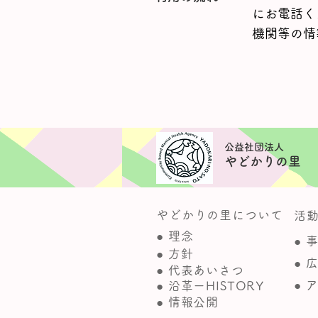
にお電話く
機関等の情
​公益社団法人
やどかりの里
やどかりの里について
活
● 理念
● 
● 方針
● 
● 代表あいさつ
● 
● 沿革ーHISTORY
● 情報公開