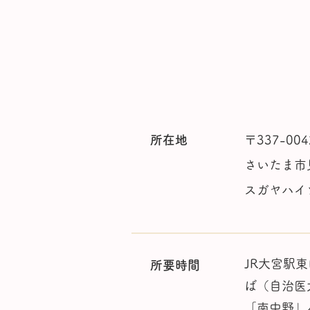
アクセス
所在地
〒337-004
さいたま市見
スガヤハイ
JR大宮駅
所要時間
ば（自治医
「南中野」