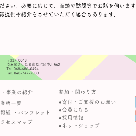
ださい．必要に応じて、面談や訪問等でお話を伺います
報提供や紹介をさせていただく場合もあります．
〒337-0043
埼玉県さいたま市見沼区中川562
Tel. 048-686-0494
Fax. 048-747-7030
参加・関わり方
動・事業の紹介
●寄付・ご支援のお願い
事業所一覧
●会員になる
広報紙 ・パンフレット
●採用情報
アクセスマップ
●ネットショップ