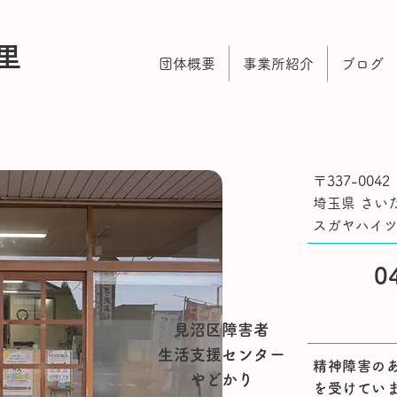
里
団体概要
事業所紹介
ブログ
〒337-0042​
埼玉県 さいた
スガヤハイツ
​
見沼区障害者
生活支援センター
精神障害の
やどかり
を受けてい