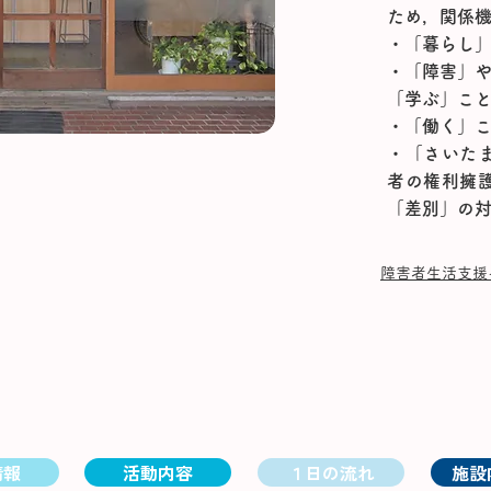
ため，関係
・「暮らし
・「障害」
「学ぶ」こ
・「働く」
・「さいた
者の権利擁
「差別」の
​障害者生活支
情報
活動内容
１日の流れ
施設