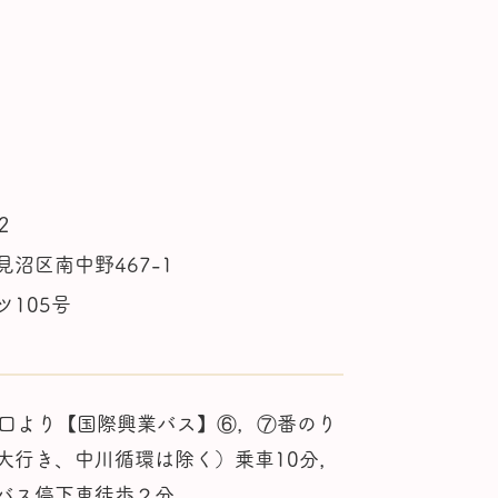
2
沼区南中野467-1
ツ105号
東口より【国際興業バス】⑥，⑦番のり
大行き、中川循環は除く）乗車10分，
バス停下車徒歩２分