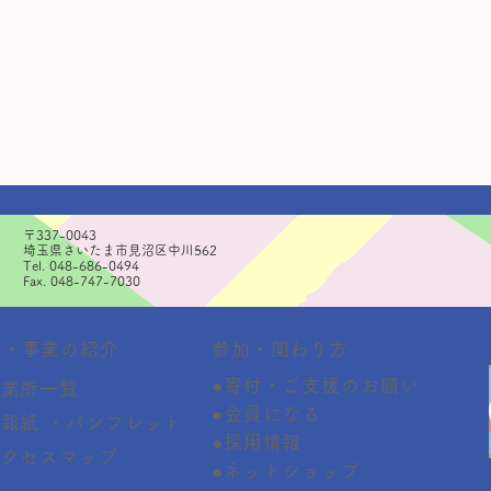
〒337-0043
埼玉県さいたま市見沼区中川562
Tel. 048-686-0494
Fax. 048-747-7030
参加・関わり方
動・事業の紹介
●寄付・ご支援のお願い
事業所一覧
●会員になる
広報紙 ・パンフレット
●採用情報
アクセスマップ
●ネットショップ