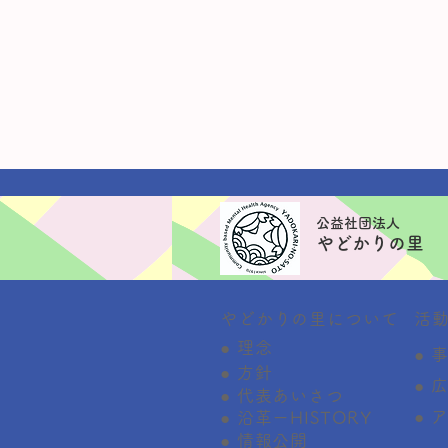
​公益社団法人
やどかりの里
やどかりの里について
活
● 理念
● 
● 方針
● 
● 代表あいさつ
● 
● 沿革ーHISTORY
● 情報公開