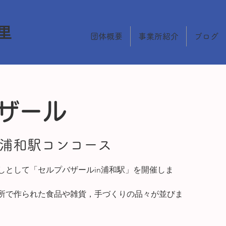
里
団体概要
事業所紹介
ブログ
ザール
浦和駅コンコース
しとして「セルプバザールin浦和駅」を開催しま
所で作られた食品や雑貨，手づくりの品々が並びま