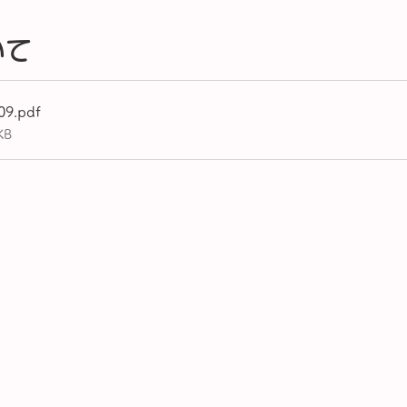
いて
09
.pdf
KB