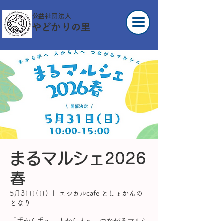
公益社団法人
やどかりの里
まるマルシェ2026
春
5月31日(日)
  |  
エシカルcafe としょかんの
となり
「手から手へ，人から人へ，つながるマルシ