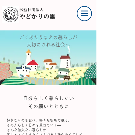
公益社団法人
やどかりの里
ごくあたりまえの暮らしが
​大切にされる社会へ
自分らしく暮らしたい
その願いとともに
好きなものを食べ，好きな場所で眠り,
その人らしく日々を重ねていく―
そんな何気ない暮らしが，
誰にとってもあたりまえである社会をめざして．