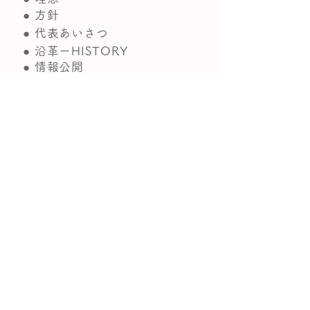
● 方針
● 代表あいさつ
● 沿革ーHISTORY
● 情報公開
活動・事業の紹介
● 事業所一覧
● 広報紙 ・パンフレット
● アクセスマップ
参加・関わり方
●寄付・ご支援のお願い
●会員になる
●採用情報
●ネットショップ