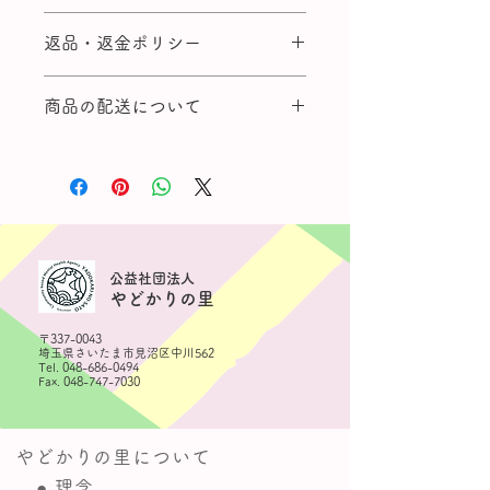
商品の詳細を入力してください。
返品・返金ポリシー
サイズ、素材、取扱説明に加え、
商品の特徴やおすすめのポイント
返品・返金ポリシーを入力してく
などを説明しましょう。
商品の配送について
ださい。顧客が商品に満足しなか
った場合や、不備があった場合に
配送地域、料金、所要時間、梱包
行う手続きの手順などを説明しま
など、商品の配送に関する情報を
しょう。内容を明確にすることで
入力してください。配送情報を明
顧客からの信頼を獲得し、安心し
確にすることで顧客からの信頼を
て商品を購入していただけます。
獲得し、安心して商品を購入して
​公益社団法人
いただけます。
やどかりの里
〒337-0043
埼玉県さいたま市見沼区中川562
Tel.
048-686-0494
Fax.
048-747-7030
やどかりの里について
● 理念