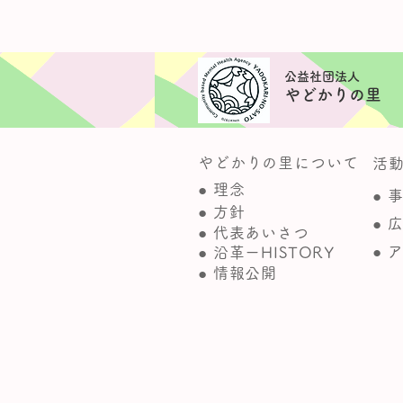
​公益社団法人
やどかりの里
やどかりの里について
活
● 理念
● 
● 方針
● 
● 代表あいさつ
● 
● 沿革ーHISTORY
● 情報公開