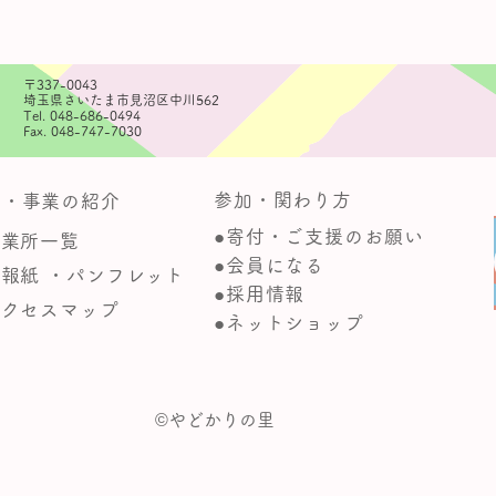
〒337-0043
埼玉県さいたま市見沼区中川562
Tel. 048-686-0494
Fax. 048-747-7030
参加・関わり方
動・事業の紹介
●寄付・ご支援のお願い
事業所一覧
●会員になる
広報紙 ・パンフレット
●採用情報
アクセスマップ
●ネットショップ
​©︎やどかりの里