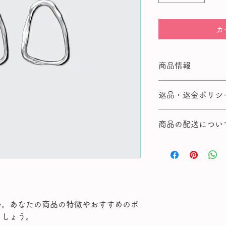
格
価
格
カ
商品情報
商品の詳細を入力し
返品・返金ポリシ
明に加え、商品の特
しましょう。
返品・返金ポリシー
商品の配送につい
満足しなかった場合
の手順などを説明し
配送地域、料金、所
顧客からの信頼を獲
する情報を入力して
だけます。
とで顧客からの信頼
いただけます。
い。あなたの商品の特徴やおすすめのポ
ましょう。