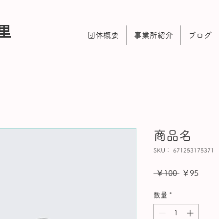
里
団体概要
事業所紹介
ブログ
商品名
SKU： 671253175371
通
セ
 ￥100 
￥95
常
ー
数量
*
価
ル