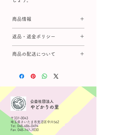
しょう。
商品情報
商品の詳細を入力してください。サイ
返品・返金ポリシー
ズ、素材、取扱説明に加え、商品の特
徴やおすすめのポイントなどを説明し
返品・返金ポリシーを入力してくださ
ましょう。
商品の配送について
い。顧客が商品に満足しなかった場合
や、不備があった場合に行う手続きの
配送地域、料金、所要時間、梱包な
手順などを説明しましょう。内容を明
ど、商品の配送に関する情報を入力し
確にすることで顧客からの信頼を獲得
てください。配送情報を明確にするこ
し、安心して商品を購入していただけ
とで顧客からの信頼を獲得し、安心し
ます。
て商品を購入していただけます。
​公益社団法人
やどかりの里
〒337-0043
埼玉県さいたま市見沼区中川562
Tel.
048-686-0494
Fax.
048-747-7030