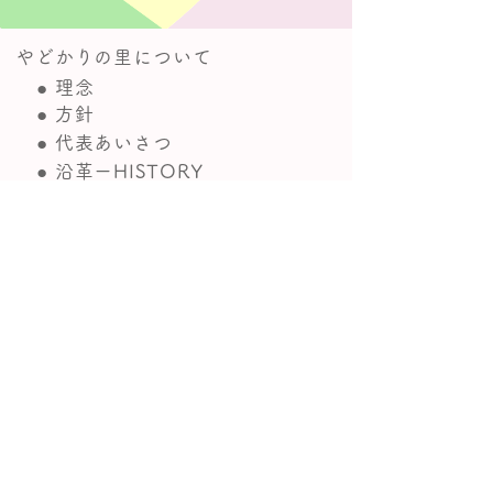
やどかりの里について
● 理念
● 方針
● 代表あいさつ
● 沿革ーHISTORY
● 情報公開
活動・事業の紹介
● 事業所一覧
● 広報紙 ・パンフレット
● アクセスマップ
参加・関わり方
●寄付・ご支援のお願い
●会員になる
●採用情報
●ネットショップ