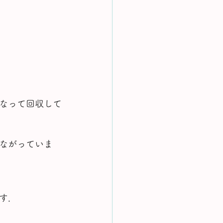
なって回収して
ながっていま
す．