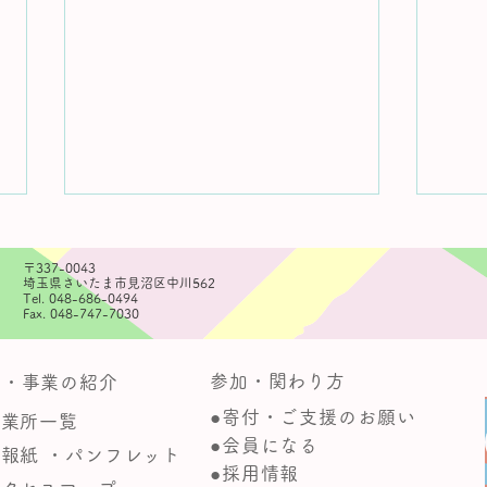
〒337-0043
埼玉県さいたま市見沼区中川562
Tel. 048-686-0494
Fax. 048-747-7030
インタビュー動画公開
参加・関わり方
動・事業の紹介
TT
●寄付・ご支援のお願い
事業所一覧
●会員になる
広報紙 ・パンフレット
●採用情報